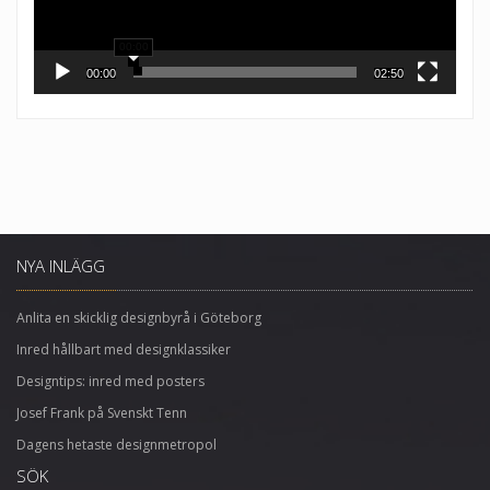
00:00
00:00
02:50
NYA INLÄGG
Anlita en skicklig designbyrå i Göteborg
Inred hållbart med designklassiker
Designtips: inred med posters
Josef Frank på Svenskt Tenn
Dagens hetaste designmetropol
SÖK