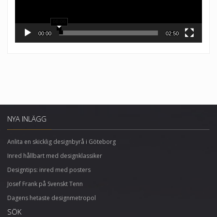
00:00
00:00
02:50
NYA INLÄGG
Anlita en skicklig designbyrå i Göteborg
Inred hållbart med designklassiker
Designtips: inred med posters
Josef Frank på Svenskt Tenn
Dagens hetaste designmetropol
SÖK