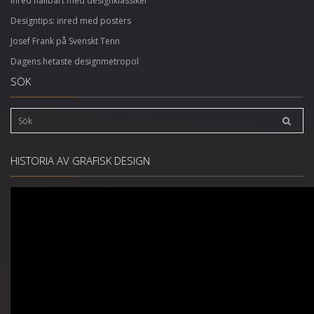
Inred hållbart med designklassiker
Designtips: inred med posters
Josef Frank på Svenskt Tenn
Dagens hetaste designmetropol
SÖK
HISTORIA AV GRAFISK DESIGN