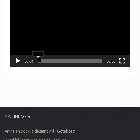
Videospelare
00:00
00:00
02:50
NYA INLÄGG
Anlita en skicklig designbyrå i Göteborg